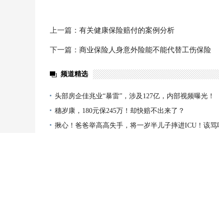
上一篇：
有关健康保险赔付的案例分析
下一篇：
商业保险人身意外险能不能代替工伤保险
频道精选
头部房企佳兆业“暴雷”，涉及127亿，内部视频曝光！
穗岁康，180元保245万！却快赔不出来了？
揪心！爸爸举高高失手，将一岁半儿子摔进ICU！该骂
平安e生保，又升级2版！但别急着买！
年金险如何正确加保？这有 3 大秘诀
头部房企佳兆业“暴雷”，涉及127亿，内部视频曝光！
穗岁康，180元保245万！却快赔不出来了？
揪心！爸爸举高高失手，将一岁半儿子摔进ICU！该骂