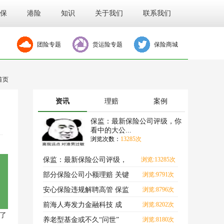
保
港险
知识
关于我们
联系我们
团险专题
货运险专题
保险商城
首页
资讯
理赔
案例
保监：最新保险公司评级，你
看中的大公...
浏览次数：
13285次
保监：最新保险公司评级，
浏览:13285次
你看中的大公司出事了.
部分保险公司小额理赔 关键
浏览:9791次
指标不达标
安心保险违规解聘高管 保监
浏览:8796次
会下达整改令
前海人寿发力金融科技 成
浏览:8202次
了
2017年广东自主创新示范
养老型基金或不久“问世”
浏览:8180次