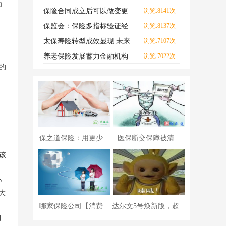
为
保险合同成立后可以做变更
浏览:8141次
吗？
保监会：保险多指标验证经
浏览:8137次
济回暖
太保寿险转型成效显现 未来
浏览:7107次
可释放利润逾2100亿
养老保险发展蓄力金融机构
浏览:7022次
的
或迎市场空间
保之道保险：用更少
医保断交保障被清
该
的钱，买更好的产
零？深度解读医保
小
大
哪家保险公司【消费
达尔文5号焕新版，超
月