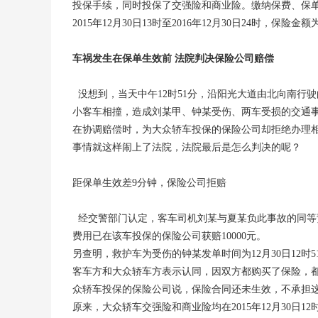
投保手续，同时投保了交强险和商业险。缴纳保费、保单确认
2015年12月30日13时至2016年12月30日24时，保险
车祸发生在保单生效前 法院判决保险公司赔偿
没想到，当天中午12时51分，沿阳光大道由北向南行
小客车相撞，造成刘某甲、钟某受伤、两车受损的交通
在协调赔偿时，为大众轿车投保的保险公司却拒绝办理
事情就这样闹上了法院，法院最后是怎么判决的呢？
距保单生效差9分钟，保险公司拒赔
经交警部门认定，客车司机刘某与夏某负此事故的同等责任
费用已在该车投保的保险公司获赔10000元。
另查明，救护车为受伤的钟某发单时间为12月30日12时
客车方和大众轿车方表示认同，因双方都购买了保险，都觉
众轿车投保的保险公司说，保险合同还未生效，不承担
原来，大众轿车交强险和商业险均在2015年12月30日12时