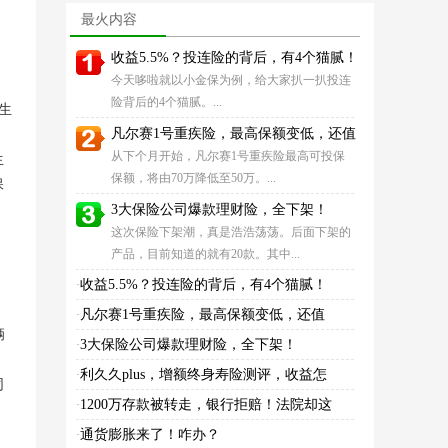
型】重疾险比较好
好，但我想退保！
最火内容
收益5.5%？投连险的背后，有4个猫腻！
今天哆啦就以小金保为例，给大家扒一扒投连
险背后的4个猫腻。...
生
凡尔赛1号重疾险，最高保额变低，还值
从下个月开始，凡尔赛1号重疾险最高可投保
生
保额，将由70万降低至50万。...
保
3大保险公司爆款理财险，全下架！
这次保险下架潮，真是浩浩荡荡。后面下架的
产品，目前知道的就有20款。其中...
收益5.5%？投连险的背后，有4个猫腻！
·
凡尔赛1号重疾险，最高保额变低，还值
·
辆
3大保险公司爆款理财险，全下架！
·
利久久plus，增额终身寿险测评，收益怎
·
同
1200万存款被转走，银行拒赔！法院却这
·
通货膨胀来了！咋办？
·