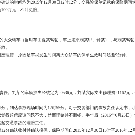
的时间均为2015年12月30日12时12分，交强险保单记载的
保险
期间
金额为100万元，不计免赔。
驶的大众轿车（当时车由夏某驾驶，车上搭乘刘某甲、钟某），与刘某驾驶
事故。
相应理赔，原因是车祸发生时间离大众轿车的保单生效时间还差9分钟。
。刘某的车辆损失经核定为20536元，刘某实际支出修理费21162元，
51分，到达事故现场时间为12时55分。对于交警部门的事故责任认定书，
得赔偿应该问题不大，然而理赔并不顺畅。半年后（2016年6月23日）
这起交通事故的理赔责任。
12分确认收付并确认投保，保险期间自2015年12月30日13时至2016年12