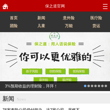
保之道官网
首页
新闻
意外险
医疗险
团险
儿童
万能
货运
3%预期收益的理财险，拜拜！
新闻
News
76家寿险公司偿付能力，这2家公司，居然不