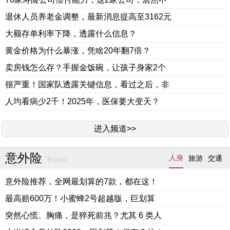
退休人员养老金调整，最新消息提高至3162元
大额存单利率下降，透露什么信息？
黄金价格为什么暴涨，凭啥20年翻7倍？
卖房钱怎么存？手握金饭碗，让孩子身家2个
很严重！国家队透露关键信息，看过之后，非
人均看病少2千！2025年，医保要大变天？
进入频道>>
意外险
Focus
人身
旅游
交通
意外险推荐，全网最划算的7款，都在这！
最高赔600万！小蜜蜂2号超越版，巨划算
突然心慌、胸痛，是猝死前兆？尤其 6 类人