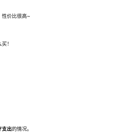
，性价比很高~
么买！
疗支出
的情况。