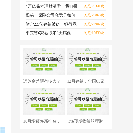
每一口海鲜，都可能致
4万亿保本理财清零！我们投
浏览:28341次
的钱怎么办？
揭秘：保险公司究竟是如何
浏览:25863次
赚钱的？
储户2.5亿存款被盗，银行竟
浏览:22902次
然不用赔？
平安等6家被取消“大病保
浏览:19639次
险”资格？真相来了！
退休金差距有多大？
12月存款，全国65家
全国3.2亿人等级曝
银行利率对比，哪
10月增额寿新排名，
3%预期收益的理财