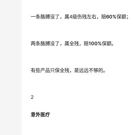
一条胳膊没了，属4级伤残左右，赔
60%
保额；
两条胳膊没了，属全残，赔
100%
保额。
有些产品只保全残，是远远不够的。
2
意外医疗