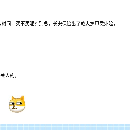
有时间，
买不买呢？
别急，长安
保险
出了款
大护甲
意外险，
挤兑人的。