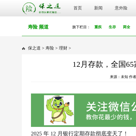
首页
新闻
意外险
寿险 频道
旗下栏目：
重疾
生存
两全
保之道
>
寿险
>
理财
>
12月存款，全国6
来源：未知 作者
2025 年 12 月银行定期存款彻底变天了！