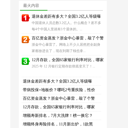
这款王牌IP霸榜第
险，拜拜！
最火内容
退休金差距有多大？全国3.2亿人等级曝
中国退休人员总数3.2亿人。什么概念？差不多
每4个中国人里就有1个退休的。...
百亿资金蒸发？浙金中心暴雷，敲了个警
浙金中心暴雷了。网络上不少人居然把全副身
家都放进去了，现在到期了钱也拿...
12月存款，全国65家银行利率对比，哪家
2025 年 12 月银行定期存款彻底变天了！...
退休金差距有多大？全国3.2亿人等级曝
·
带病投保+地板价？哪吒2号重疾险，性价
·
百亿资金蒸发？浙金中心暴雷，敲了个警
·
12月存款，全国65家银行利率对比，哪家
·
增额寿新排名，7月大洗牌！榜一换它？
·
增额终身寿险排名，11月新出炉，1款黑
·