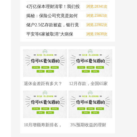
每一口海鲜，都可能致
4万亿保本理财清零！我们投
浏览:28341次
的钱怎么办？
揭秘：保险公司究竟是如何
浏览:25863次
赚钱的？
储户2.5亿存款被盗，银行竟
浏览:22902次
然不用赔？
平安等6家被取消“大病保
浏览:19639次
险”资格？真相来了！
退休金差距有多大？
12月存款，全国65家
全国3.2亿人等级曝
银行利率对比，哪
10月增额寿新排名，
3%预期收益的理财