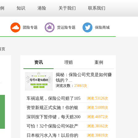
例
知识
港险
关于我们
联系我们
团险专题
货运险专题
保险商城
首页
资讯
理赔
案例
揭秘：保险公司究竟是如何赚
钱的？...
浏览次数：
25863次
车祸追尾，保险公司赔了105
浏览:53126次
万？
资管新规正式实施！你的银
浏览:51099次
行理财，要亏了？
深圳按下暂停键，每天赔200
浏览:46972次
元的隔离险，还能买吗
可怕！32个保险公司96款产
浏览:38162次
品，全快没了！
日本核污水入海！以后你的
浏览:30819次