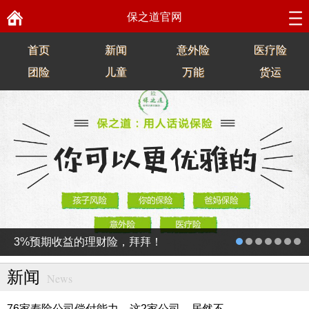
保之道官网
首页
新闻
意外险
医疗险
团险
儿童
万能
货运
3%预期收益的理财险，拜拜！
新闻
News
76家寿险公司偿付能力，这2家公司，居然不