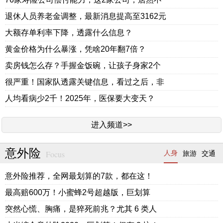
退休人员养老金调整，最新消息提高至3162元
大额存单利率下降，透露什么信息？
黄金价格为什么暴涨，凭啥20年翻7倍？
卖房钱怎么存？手握金饭碗，让孩子身家2个
很严重！国家队透露关键信息，看过之后，非
人均看病少2千！2025年，医保要大变天？
进入频道>>
意外险
Focus
人身
旅游
交通
意外险推荐，全网最划算的7款，都在这！
最高赔600万！小蜜蜂2号超越版，巨划算
突然心慌、胸痛，是猝死前兆？尤其 6 类人