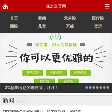
保之道官网
首页
新闻
意外险
医疗险
团险
儿童
万能
货运
3%预期收益的理财险，拜拜！
新闻
News
76家寿险公司偿付能力，这2家公司，居然不