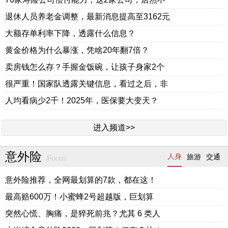
退休人员养老金调整，最新消息提高至3162元
大额存单利率下降，透露什么信息？
黄金价格为什么暴涨，凭啥20年翻7倍？
卖房钱怎么存？手握金饭碗，让孩子身家2个
很严重！国家队透露关键信息，看过之后，非
人均看病少2千！2025年，医保要大变天？
进入频道>>
意外险
Focus
人身
旅游
交通
意外险推荐，全网最划算的7款，都在这！
最高赔600万！小蜜蜂2号超越版，巨划算
突然心慌、胸痛，是猝死前兆？尤其 6 类人