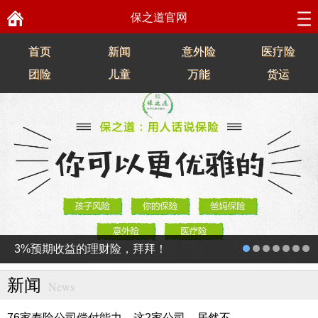
保之道官网
首页
新闻
意外险
医疗险
团险
儿童
万能
货运
3%预期收益的理财险，拜拜！
新闻
News
76家寿险公司偿付能力，这2家公司，居然不