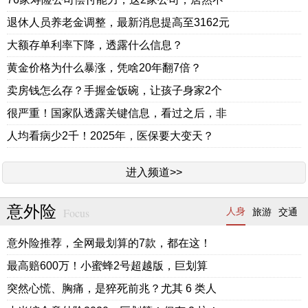
退休人员养老金调整，最新消息提高至3162元
大额存单利率下降，透露什么信息？
黄金价格为什么暴涨，凭啥20年翻7倍？
卖房钱怎么存？手握金饭碗，让孩子身家2个
很严重！国家队透露关键信息，看过之后，非
人均看病少2千！2025年，医保要大变天？
进入频道>>
意外险
Focus
人身
旅游
交通
意外险推荐，全网最划算的7款，都在这！
最高赔600万！小蜜蜂2号超越版，巨划算
突然心慌、胸痛，是猝死前兆？尤其 6 类人