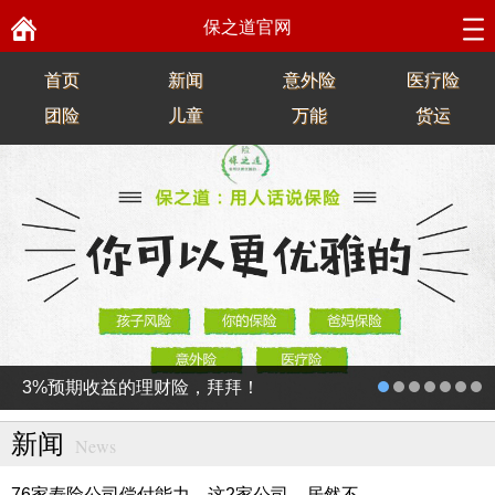
保之道官网
首页
新闻
意外险
医疗险
团险
儿童
万能
货运
3%预期收益的理财险，拜拜！
新闻
News
76家寿险公司偿付能力，这2家公司，居然不