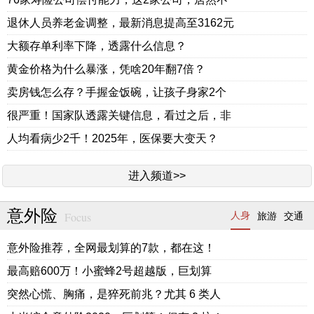
退休人员养老金调整，最新消息提高至3162元
大额存单利率下降，透露什么信息？
黄金价格为什么暴涨，凭啥20年翻7倍？
卖房钱怎么存？手握金饭碗，让孩子身家2个
很严重！国家队透露关键信息，看过之后，非
人均看病少2千！2025年，医保要大变天？
进入频道>>
意外险
Focus
人身
旅游
交通
意外险推荐，全网最划算的7款，都在这！
最高赔600万！小蜜蜂2号超越版，巨划算
突然心慌、胸痛，是猝死前兆？尤其 6 类人