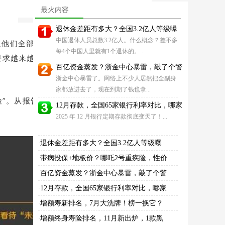
这款王牌IP霸榜第
险，拜拜！
最火内容
退休金差距有多大？全国3.2亿人等级曝
中国退休人员总数3.2亿人。什么概念？差不多
足他们全部兴趣投入，这样的状态会让他们
每4个中国人里就有1个退休的。...
的要求越来越高，经济基础永远跟不上增长的
百亿资金蒸发？浙金中心暴雷，敲了个警
浙金中心暴雷了。网络上不少人居然把全副身
家都放进去了，现在到期了钱也拿...
。从报告数据显示，有71.80%的人担心
12月存款，全国65家银行利率对比，哪家
2025 年 12 月银行定期存款彻底变天了！...
退休金差距有多大？全国3.2亿人等级曝
·
带病投保+地板价？哪吒2号重疾险，性价
·
百亿资金蒸发？浙金中心暴雷，敲了个警
·
12月存款，全国65家银行利率对比，哪家
·
增额寿新排名，7月大洗牌！榜一换它？
·
增额终身寿险排名，11月新出炉，1款黑
·