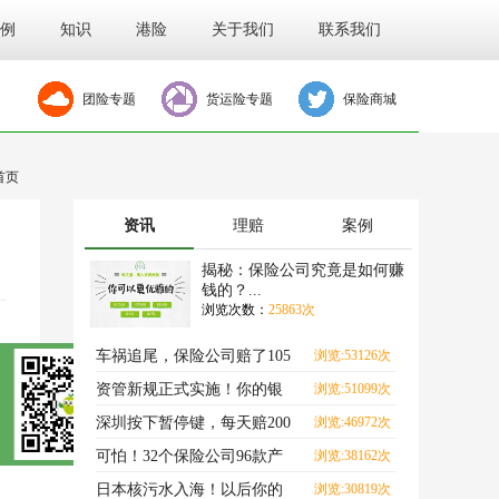
例
知识
港险
关于我们
联系我们
团险专题
货运险专题
保险商城
首页
资讯
理赔
案例
揭秘：保险公司究竟是如何赚
钱的？...
浏览次数：
25863次
车祸追尾，保险公司赔了105
浏览:53126次
万？
资管新规正式实施！你的银
浏览:51099次
行理财，要亏了？
深圳按下暂停键，每天赔200
浏览:46972次
元的隔离险，还能买吗
可怕！32个保险公司96款产
浏览:38162次
品，全快没了！
日本核污水入海！以后你的
浏览:30819次