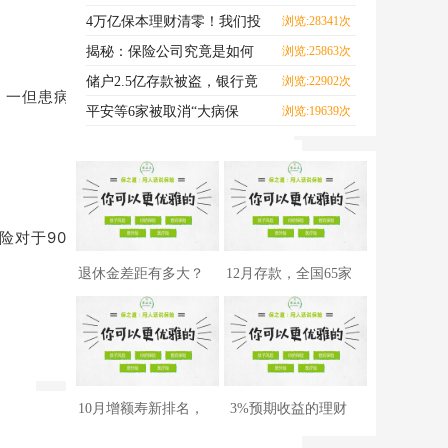
每一口海鲜，都可能致
4万亿保本理财清零！我们投
浏览:28341次
的钱怎么办？
揭秘：保险公司究竟是如何
浏览:25863次
赚钱的？
储户2.5亿存款被盗，银行竟
浏览:22902次
障，一但患病住院，说不定还需得承担不少医
然不用赔？
平安等6家被取消“大病保
浏览:19639次
险”资格？真相来了！
险对于90后的意义，同时协同新一代群体
退休金差距有多大？
12月存款，全国65家
全国3.2亿人等级曝
银行利率对比，哪
10月增额寿新排名，
3%预期收益的理财