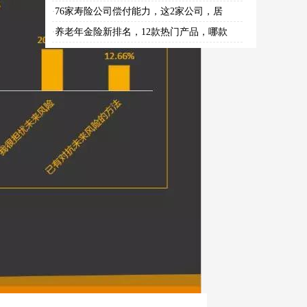
76家寿险公司偿付能力，这2家公司，居
·
养老年金险新排名，12款热门产品，哪款
·