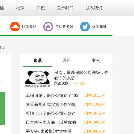
险
社保
知识
关于我们
联系我们
团险专题
货运险专题
保险商城
首页
资讯
理赔
案例
保监：最新保险公司评级，你
看中的大公...
浏览次数：
13285次
车祸追尾，保险公司赔了105
浏览:53126次
万？
资管新规正式实施！你的银
浏览:51099次
行理财，要亏了？
可怕！32个保险公司96款产
浏览:38162次
品，全快没了！
日本核污水入海！以后你的
浏览:30819次
每一口海鲜，都可能致
平安等6家被取消“大病保
浏览:19639次