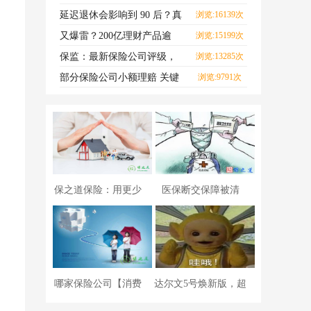
险”资格？真相来了！
延迟退休会影响到 90 后？真
浏览:16139次
相来了！
又爆雷？200亿理财产品逾
浏览:15199次
期，世界500强公司总部
保监：最新保险公司评级，
浏览:13285次
你看中的大公司出事了.
部分保险公司小额理赔 关键
浏览:9791次
指标不达标
保之道保险：用更少
医保断交保障被清
的钱，买更好的产
零？深度解读医保
哪家保险公司【消费
达尔文5号焕新版，超