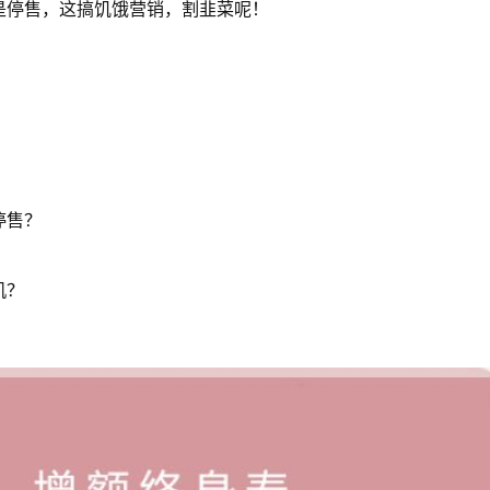
是停售，这搞饥饿营销，割韭菜呢！
停售？
机？