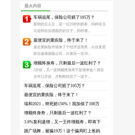
型】重疾险比较好
好，但我想退保！
最火内容
车祸追尾，保险公司赔了105万？
案例的主人公，是一位29岁的奶爸，同样在元
旦这样欢乐团圆的好日子，同样遭...
最便宜的重疾险，终于来了！
最近重疾险市场来了个经济适用男，出自复星
联合健康保险公司，叫康乐一生20...
增额终身寿，只剩最后一波红利了？
3月份，又一波增额终身寿下架潮来临！就在
去年12月份，才刚刚经历了一波下...
车祸追尾，保险公司赔了105万？
·
最便宜的重疾险，终于来了！
·
瑞和2021，猝死赔150%！我加保了100万
·
增额终身寿，只剩最后一波红利了？
·
3.8%复利递增，又一王炸增额寿，即将下
·
跳广场舞，被骗19万！这个骗局盯上爸妈
·