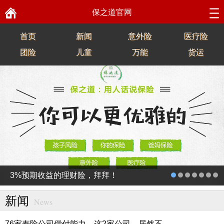
保之道官网
首页
新闻
意外险
医疗险
团险
儿童
万能
货运
3%预期收益的理财险，拜拜！
新闻
News
76家寿险公司偿付能力，这2家公司，居然不