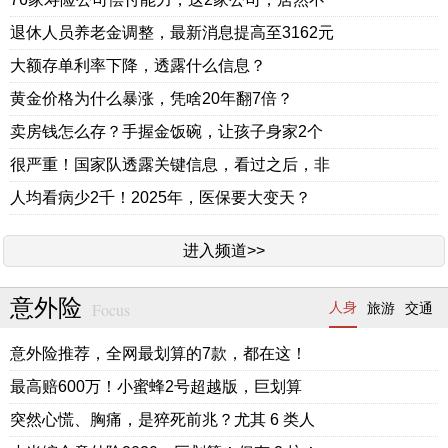
退休人员养老金调整，最新消息提高至3162元
大额存单利率下降，透露什么信息？
黄金价格为什么暴涨，凭啥20年翻7倍？
卖房钱怎么存？手握金饭碗，让孩子身家2个
很严重！国家队透露关键信息，看过之后，非
人均看病少2千！2025年，医保要大变天？
进入频道>>
意外险
Focus
人身
旅游
交通
意外险推荐，全网最划算的7款，都在这！
最高赔600万！小蜜蜂2号超越版，巨划算
突然心慌、胸痛，是猝死前兆？尤其 6 类人