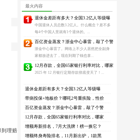
这款王牌IP霸榜第
险，拜拜！
最火内容
退休金差距有多大？全国3.2亿人等级曝
中国退休人员总数3.2亿人。什么概念？差不多
每4个中国人里就有1个退休的。...
百亿资金蒸发？浙金中心暴雷，敲了个警
浙金中心暴雷了。网络上不少人居然把全副身
家都放进去了，现在到期了钱也拿...
12月存款，全国65家银行利率对比，哪家
2025 年 12 月银行定期存款彻底变天了！...
退休金差距有多大？全国3.2亿人等级曝
·
带病投保+地板价？哪吒2号重疾险，性价
·
百亿资金蒸发？浙金中心暴雷，敲了个警
·
12月存款，全国65家银行利率对比，哪家
·
增额寿新排名，7月大洗牌！榜一换它？
·
得到理赔
增额终身寿险排名，11月新出炉，1款黑
·