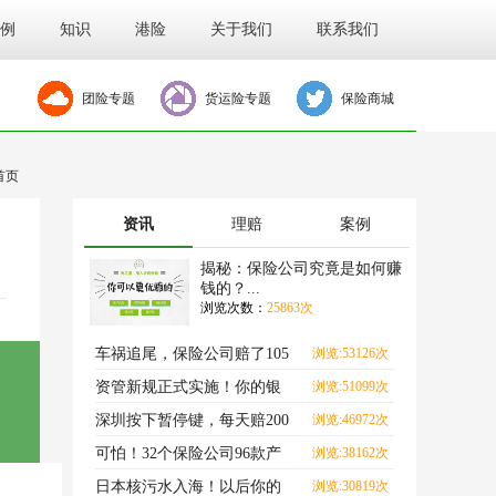
例
知识
港险
关于我们
联系我们
团险专题
货运险专题
保险商城
首页
资讯
理赔
案例
揭秘：保险公司究竟是如何赚
钱的？...
浏览次数：
25863次
车祸追尾，保险公司赔了105
浏览:53126次
万？
资管新规正式实施！你的银
浏览:51099次
行理财，要亏了？
深圳按下暂停键，每天赔200
浏览:46972次
元的隔离险，还能买吗
可怕！32个保险公司96款产
浏览:38162次
品，全快没了！
日本核污水入海！以后你的
浏览:30819次