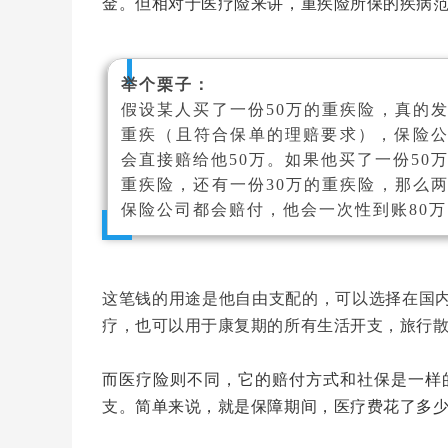
金
。
但相对于医疗险来讲
，
重疾险所保的疾病
举个栗子：
假设某人买了一份50万的重疾险，真的
重疾（且符合保单的理赔要求），保险
会直接赔给他50万。如果他买了一份50
重疾险，还有一份30万的重疾险，那么
保险公司都会赔付，他会一次性到账80万
这笔钱的用途是他自由支配的，可以选择在国
疗，也可以用于康复期的所有生活开支，旅行
而医疗险则不同
，
它的赔付方式和社保是一样
支。
简单来说
，
就是保障期间
，
医疗费花了多