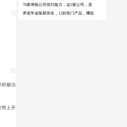
76家寿险公司偿付能力，这2家公司，居
·
养老年金险新排名，12款热门产品，哪款
·
择积极治
。
费用上开