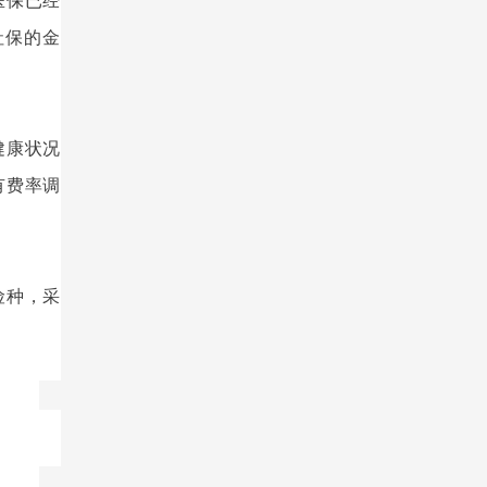
医保已经
社保的金
健康状况
有费率调
险种，采