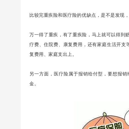
比较完重疾险和医疗险的优缺点
，
是不是发现
万一得了重疾
，
有了重疾险
，
马上就可以得到
疗费
、
住院费
、康复费用
，
还有家庭生活开支
复费用
、
家庭支出上
。
另一方面
，
医疗险属于报销给付型
，
要想报销
金
。