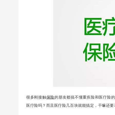
很多刚接触
保险
的朋友都搞不懂重疾险和医疗险
医疗险吗
？而且
医疗险几百块就能搞定
，干嘛
还要