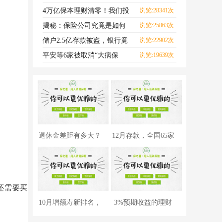
每一口海鲜，都可能致
4万亿保本理财清零！我们投
浏览:28341次
的钱怎么办？
揭秘：保险公司究竟是如何
浏览:25863次
赚钱的？
储户2.5亿存款被盗，银行竟
浏览:22902次
然不用赔？
平安等6家被取消“大病保
浏览:19639次
险”资格？真相来了！
退休金差距有多大？
12月存款，全国65家
全国3.2亿人等级曝
银行利率对比，哪
还需要买
10月增额寿新排名，
3%预期收益的理财