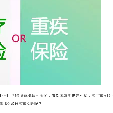
的区别
，都是
身体健康相关的
，
看保障范围也差不多
，
买了重疾险
花那么多钱买重疾险呢
？