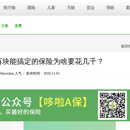
医疗险
团险
儿童
万能
货运
理赔
案
工伤
生育
返回
百块能搞定的保险为啥要花几千？
uceshen 人气：
发布时间：2018-11-01