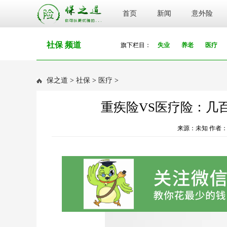
首页
新闻
意外险
社保 频道
旗下栏目：
失业
养老
医疗
保之道
>
社保
>
医疗
>
重疾险VS医疗险：几
来源：未知 作者：bl