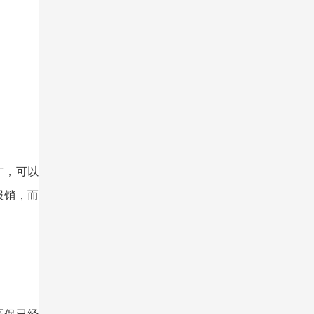
广
，
可以
报销
，
而