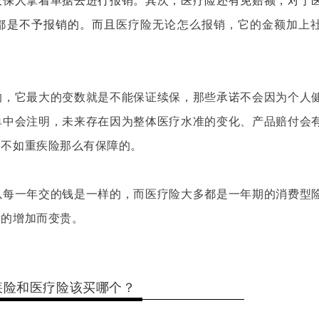
投保人拿着单据去进行报销
。
其次
，
医疗险还有免赔额
，
对于
都是不予报销的
。而且
医疗险无论怎么报销，它的金额加上
的，它最大的变数就是不能保证续保，那些承诺不会因为个人
单中会注明，未来存在因为整体医疗水准的变化、产品赔付会
定不如重疾险那么有保障的。
以每一年交的钱是一样的，而医疗险大多都是一年期的消费型
龄的增加而变贵。
疾险和医疗险该买哪个？