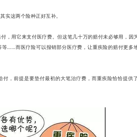
，
其实这两个险种正好互补
。
赔付
，
用它来支付医疗费
。
但这笔几十万的赔付未必够用
，
因
等等
……
而医疗险可以报销部分医疗费
，
让重疾险的赔付更多
给付
，
前提是要垫付最初的大笔治疗费
，
而重疾险恰恰提供