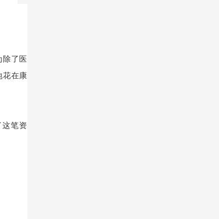
为除了医
地花在康
了这笔资