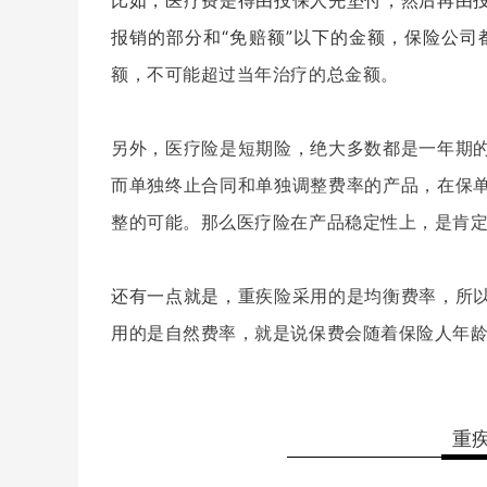
比如
，
医疗费是得由投保人先垫付
，
然后再由
报销的部分和
“
免赔额
”
以下的金额
，
保险公司
额，不可能超过当年治疗的总金额。
另外
，
医疗险是短期险，绝大多数都是一年期
而单独终止合同和单独调整费率的产品，在保
整的可能。那么医疗险在产品稳定性上，是肯
还有一点就是
，
重疾险采用的是均衡费率，所
用的是自然费率，就是说保费会随着保险人年
重